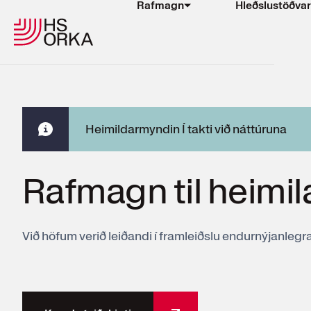
Rafmagn
Hleðslustöðvar
Rafmagn
Hleðslustöðvar
Heimildarmyndin Í takti við náttúruna
Sjálfbærni
Auðlindagarðurinn
Rafmagn til heimila
Verkefni
Um okkur
Við höfum verið leiðandi í framleiðslu endurnýjanlegrar
EN
ÍS
Mínar síður