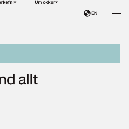
erkefni
Um okkur
EN
nd allt