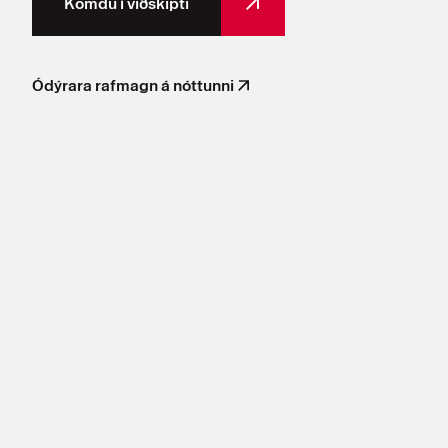
Komdu í viðskipti
Komdu í viðskipti
Ódýrara rafmagn á nóttunni