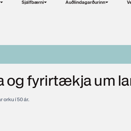
Sjálfbærni
Auðlindagarðurinn
V
 og fyrirtækja um la
 orku í 50 ár.